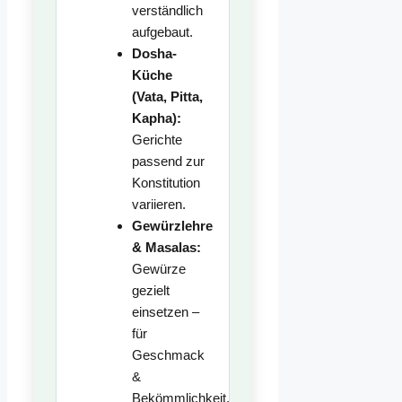
verständlich
aufgebaut.
Dosha-
Küche
(Vata, Pitta,
Kapha):
Gerichte
passend zur
Konstitution
variieren.
Gewürzlehre
& Masalas:
Gewürze
gezielt
einsetzen –
für
Geschmack
&
Bekömmlichkeit.