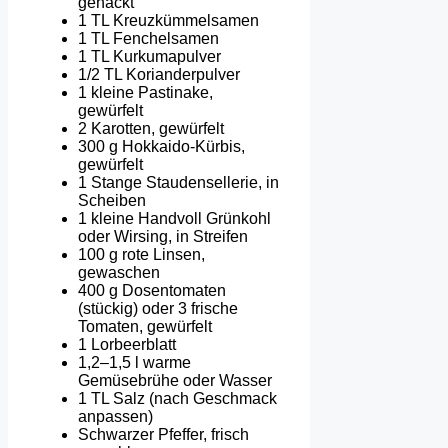
gehackt
1 TL Kreuzkümmelsamen
1 TL Fenchelsamen
1 TL Kurkumapulver
1/2 TL Korianderpulver
1 kleine Pastinake,
gewürfelt
2 Karotten, gewürfelt
300 g Hokkaido-Kürbis,
gewürfelt
1 Stange Staudensellerie, in
Scheiben
1 kleine Handvoll Grünkohl
oder Wirsing, in Streifen
100 g rote Linsen,
gewaschen
400 g Dosentomaten
(stückig) oder 3 frische
Tomaten, gewürfelt
1 Lorbeerblatt
1,2–1,5 l warme
Gemüsebrühe oder Wasser
1 TL Salz (nach Geschmack
anpassen)
Schwarzer Pfeffer, frisch