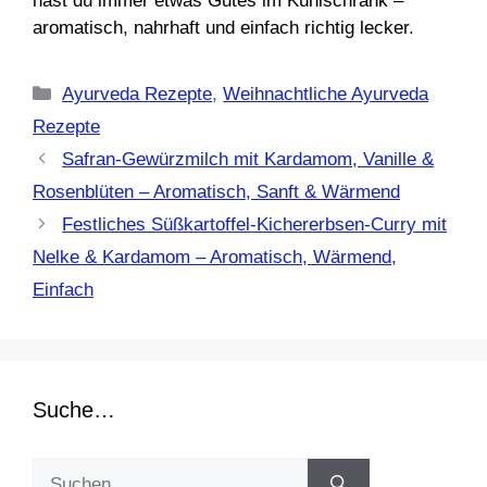
hast du immer etwas Gutes im Kühlschrank –
aromatisch, nahrhaft und einfach richtig lecker.
Kategorien
Ayurveda Rezepte
,
Weihnachtliche Ayurveda
Rezepte
Safran-Gewürzmilch mit Kardamom, Vanille &
Rosenblüten – Aromatisch, Sanft & Wärmend
Festliches Süßkartoffel-Kichererbsen-Curry mit
Nelke & Kardamom – Aromatisch, Wärmend,
Einfach
Suche…
Suchen