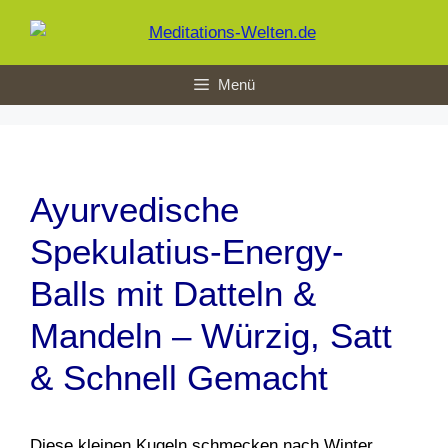
Zum
Inhalt
springen
Menü
Ayurvedische
Spekulatius-Energy-
Balls mit Datteln &
Mandeln – Würzig, Satt
& Schnell Gemacht
Diese kleinen Kugeln schmecken nach Winter,