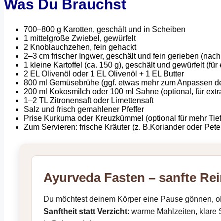
Was Du Brauchst
700–800 g Karotten, geschält und in Scheiben
1 mittelgroße Zwiebel, gewürfelt
2 Knoblauchzehen, fein gehackt
2–3 cm frischer Ingwer, geschält und fein gerieben (na
1 kleine Kartoffel (ca. 150 g), geschält und gewürfelt (für
2 EL Olivenöl oder 1 EL Olivenöl + 1 EL Butter
800 ml Gemüsebrühe (ggf. etwas mehr zum Anpassen de
200 ml Kokosmilch oder 100 ml Sahne (optional, für extr
1–2 TL Zitronensaft oder Limettensaft
Salz und frisch gemahlener Pfeffer
Prise Kurkuma oder Kreuzkümmel (optional für mehr Tie
Zum Servieren: frische Kräuter (z. B.Koriander oder Peter
Ayurveda Fasten – sanfte Re
Du möchtest deinem Körper eine Pause gönnen, oh
Sanftheit statt Verzicht
: warme Mahlzeiten, klare 