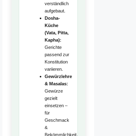
verständlich
aufgebaut.
Dosha-
Küche
(Vata, Pitta,
Kapha):
Gerichte
passend zur
Konstitution
variieren.
Gewürzlehre
& Masalas:
Gewürze
gezielt
einsetzen –
für
Geschmack
&
Bekömmlichkeit.