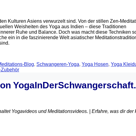
 den Kulturen Asiens verwurzelt sind. Von der stillen Zen-Meditat
ituellen Weisheiten des Yoga aus Indien – diese Traditionen
 innerer Ruhe und Balance. Doch was macht diese Techniken s
e ein in die faszinierende Welt asiatischer Meditationstraditi
sind.
editations-Blog
,
Schwangeren-Yoga
,
Yoga Hosen
,
Yoga Kleid
-Zubehör
 von YogaInDerSchwangerschaft
tet Yogavideos und Meditationsvideos. | Erfahre, was dir der 