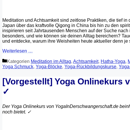
Meditation und Achtsamkeit sind zeitlose Praktiken, die tief in
Japan über das kraftvolle Qigong in China bis hin zu den spir
inspirieren seit Jahrtausenden Menschen auf der Suche nach
besonders, und wie können sie deinen Alltag bereichern? Tauch
und entdecke, warum ihre Weisheiten heute aktueller denn je 
Weiterlesen …
Kategorien
Meditation im Alltag
,
Achtsamkeit
,
Hatha-Yoga
,
M
Yoga Schmuck
,
Yoga-Blöcke
,
Yoga-Rückbildungskurse
,
Yoga
[Vorgestellt] Yoga Onlinekurs
✓
Der Yoga Onlinekurs von YogaInDerschwangerschaft.de beinhal
noch bietet. ✓