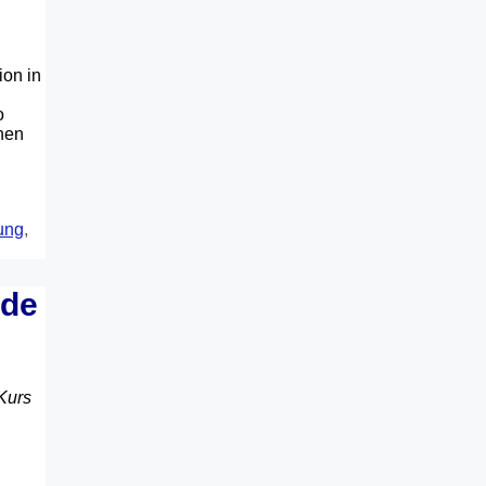
ion in
o
onen
ung
,
.de
Kurs