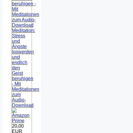
Meditation:
Stress
und
Ängste
loswerden
und
endlich
den
Geist
beruhigen
- Mit
Meditationen
zum
Audio-
Download
20,00
EUR