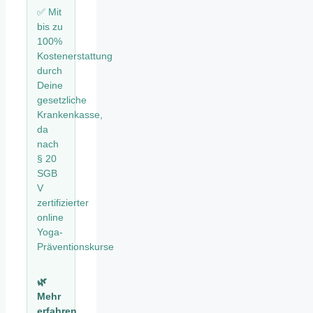
✅ Mit
bis zu
100%
Kostenerstattung
durch
Deine
gesetzliche
Krankenkasse,
da
nach
§ 20
SGB
V
zertifizierter
online
Yoga-
Präventionskurse
🌿
Mehr
erfahren