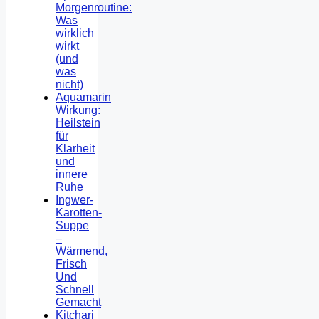
Morgenroutine:
Was
wirklich
wirkt
(und
was
nicht)
Aquamarin
Wirkung:
Heilstein
für
Klarheit
und
innere
Ruhe
Ingwer-
Karotten-
Suppe
–
Wärmend,
Frisch
Und
Schnell
Gemacht
Kitchari