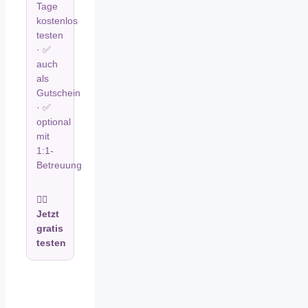
Tage
kostenlos
testen
· ✅
auch
als
Gutschein
· ✅
optional
mit
1:1-
Betreuung
🧘‍♀️
Jetzt
gratis
testen