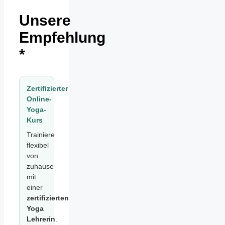
Unsere
Empfehlung
*
Zertifizierter
Online-
Yoga-
Kurs
Trainiere
flexibel
von
zuhause
mit
einer
zertifizierten
Yoga
Lehrerin
.