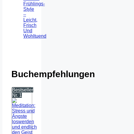
Frühlings-
Style
–
Leicht,
Frisch
Und
Wohltuend
Buchempfehlungen
Bestseller
Nr. 1