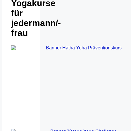
Yogakurse
für
jedermann/-
frau