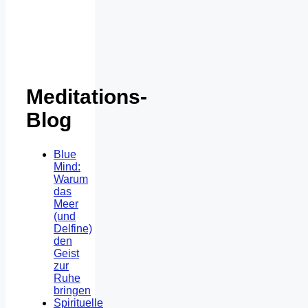
Meditations-
Blog
Blue
Mind:
Warum
das
Meer
(und
Delfine)
den
Geist
zur
Ruhe
bringen
Spirituelle